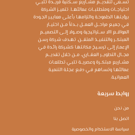
تســعى لتقديــم مشــاريع ســكنية فريــدة تلبــي
احتياجــات ومتطلبــات عمالئهــا. تتميــز الشـركة
برؤيتهـا الطموحـة والتزامهـا بأعلـى معاييـر الجـودة
فـي جميـع مراحــل العمــل بــدءًاً مــن اختيــار
المواقــع االا ســتراتيجية وصــولا إلــى التصميــم
المبتكــر والتنفيــذ المتقــن. تهـدف شـركة رسـن
الإعمـار إلـى ترسـيخ مكانتهـا كشـركة رائـدة فـي
مجــال التطويــر العقــاري، مــن خلال تقديــم
مشــاريع مبتكــرة وعصريــة تلبـي تطلعـات
عمالئهـا وتسـاهم فـي دفـع عجلـة التنميـة
العمرانيـة.
روابط سريعة
من نحن
اتصل بنا
سياسة الاستخدام والخصوصية